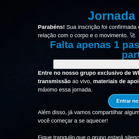
Jornada
Parabéns!
Sua inscrição foi confirmada
relação com o corpo e o movimento. 🚀
Falta apenas 1 pas
par
95%
Entre no nosso
grupo exclusivo de 
transmissão
ao vivo,
materiais de apo
máximo essa jornada.
Entrar n
Além disso, já vamos compartilhar alg
você começar a se aquecer!
Fique tranquilo que o grupo estará silenc